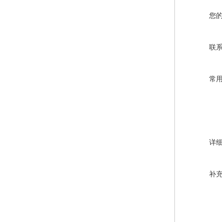
您
联
常
详
补