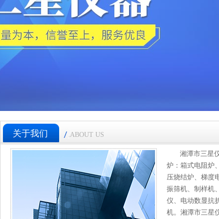
关于我们
ABOUT US
湘潭市三星
炉：箱式电阻炉
压烧结炉、梯度
振筛机、制样机
仪、电动数显抗
机。湘潭市三星