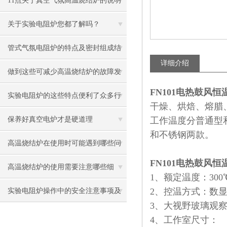
11点关于真空气氛高温烧结炉的说明
关于实验电阻炉您都了解吗？
管式气氛电阻炉的特点及密封组成结
详细介绍
构
做到这些可减少高温烧结炉的故障发
FN101电热鼓风
生！
实验电阻炉的这些特点便利了众多行
干燥、烘焙、熔腊
业
保养好真空电炉才是硬道理
工作温度分普通型
和不锈钢两款。
高温烧结炉在使用时可能遇到哪些问
FN101电热鼓风
题？如何解决？
高温烧结炉的使用需要注意哪些细
1、额定温度：300
节？
2、控温方式：数
实验电阻炉操作中的安全注意事项及
3、大视野玻璃观
紧急应对措施
4、工作室尺寸：