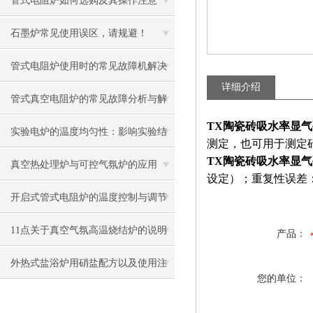
管式电阻炉如何选购及其操作注意
石墨炉常见使用误区，请规避！
管式电阻炉使用时的常见故障机解决
详细介绍
方法
管式真空电阻炉的常见故障分析与解
TX陶瓷砖吸水率显
决办法
实验电炉的温度均匀性：影响实验结
测定，也可用于测定
TX陶瓷砖吸水率显
果的关键因素
真空热处理炉与可控气氛炉的应用
设定）；重复性误差：<
开启式管式电阻炉的温度控制与调节
方法
11点关于真空气氛高温烧结炉的说明
产品：
外热式盐浴炉用硝盐配方以及使用注
您的单位：
意事项