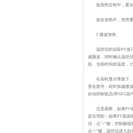
如加热过程中，要从当前
如在加热中，突然要停止
5.微波加热
温控仪的实际PV值只有
减微波，同时确认温控仪
段、当前时间的温度，35
在实时显示界面下，点温
变化暂停，此时加减微波
自动控制状态(即SEG段号
注意观察，如果PV值的
是合理的；如果PV值虽
仪，点“<”键，控制曲线
点“<”键，温控仪进入