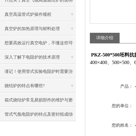
11点关于真空气氛高温烧结炉的说明
真空高温管式炉操作规程
真空炉的加热原理与材料处理
详细介绍
想要高效运行真空电炉，不懂这些可
PKZ-500*500坯料
不行
深入了解下电阻炉的技术原理
400×400、500×
谨记！使用管式实验电阻炉时需要注
意这些
烧结炉的特点有哪些?
产品：
箱式烧结炉常见易损部件的维护与更
您的单位：
换指南
管式气氛电阻炉的特点及密封组成结
您的姓名：
构