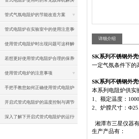
管式电阻炉使用时的常见故障机解决
方法
管式气氛电阻炉的节能改造方案
管式电阻炉在实验室中的使用注意事
详细介绍
项有哪些？
使用管式电阻炉时出现问题可这样解
SK系列不锈钢外
决
若想更好使用管式电阻炉合理的保养
一定气氛条件下的
方法很重要
使用管式电炉的注意事项
SK系列不锈钢外
手把手教您如何正确使用管式电阻炉
本系列电阻炉供实
1、额定温度：1000
开启式管式电阻炉的温度控制与调节
2、炉膛尺寸：Ф25、
方法
深入了解下开启式管式电阻炉的运行
湘潭市三星仪器有
生产产品有：
原理