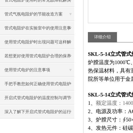
管式电阻炉使用时的常见故障机解决
方法
管式气氛电阻炉的节能改造方案
管式电阻炉在实验室中的使用注意事
详细介绍
项有哪些？
使用管式电阻炉时出现问题可这样解
SKL-5-14立式管
决
若想更好使用管式电阻炉合理的保养
炉膛温度为1000
方法很重要
使用管式电炉的注意事项
热保温材料，具有
院所等单位用于金
手把手教您如何正确使用管式电阻炉
SKL-5-14立式管
开启式管式电阻炉的温度控制与调节
1、
额定温度：140
2、电源及功率：AC2
方法
深入了解下开启式管式电阻炉的运行
3、炉膛尺寸：∮50×
原理
4、发热元件：硅