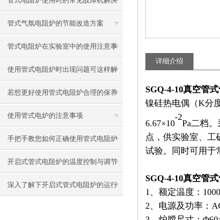
管式电阻炉使用时的常见故障机解决
方法
管式气氛电阻炉的节能改造方案
管式电阻炉在实验室中的使用注意事
详细介绍
项有哪些？
使用管式电阻炉时出现问题可这样解
SGQ-4-10真空管
决
若想更好使用管式电阻炉合理的保养
镍硅热电偶（K分度
方法很重要
使用管式电炉的注意事项
-2
6.67×10
Pa二档
点，供实验室、工
手把手教您如何正确使用管式电阻炉
试验。同时可用于
开启式管式电阻炉的温度控制与调节
SGQ-4-10真空管
方法
深入了解下开启式管式电阻炉的运行
1、额定温度：100
2、电源及功率：AC2
原理
3、炉膛尺寸：Φ60×