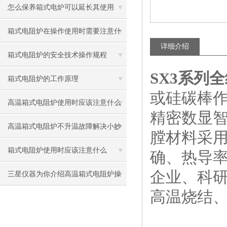
怎么保养箱式电炉可以延长其使用
箱式电阻炉在操作使用时需要注意什
详细介绍
么
箱式电阻炉的安全技术操作规程
SX3系列
箱式电阻炉的工作原理
或硅碳棒作
高温箱式电阻炉使用时应该注意什么
精密数显
呢
高温箱式电阻炉不升温故障解决小妙
膛材料采
招
箱式电阻炉使用时应该注意什么
确、热导
企业、科
三星仪器为你介绍高温箱式电阻炉操
高温烧结
作注意