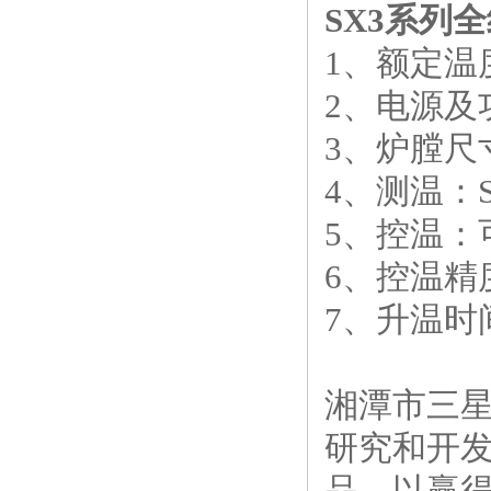
SX3系列
1、额定温度
2、电源及功
3、炉膛尺寸
4、测温：
5、控温：
6、控温精
7、升温时间
湘潭市三
研究和开
品，以赢