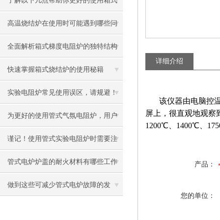
了解以下几点帮助你更好的使用箱式
梯度电阻炉
高温烧结炉在使用时可能遇到哪些问
题？如何解决？
全面解析箱式梯度电阻炉的独特结构
详细介绍
与工作机制
快速掌握箱式烧结炉的使用秘籍
实验电阻炉常见使用误区，请规避！
该仪器由电脑控温柜
屏上，很直观地观察
为更好的使用管式气氛电阻炉，用户
1200℃、1400℃
需掌握这些知识
谨记！使用管式实验电阻炉时需要注
意这些
管式电炉炉盖的耐火材料有哪些工作
产品：
条件？
做到这些可减少管式电炉故障的发
您的单位：
生！