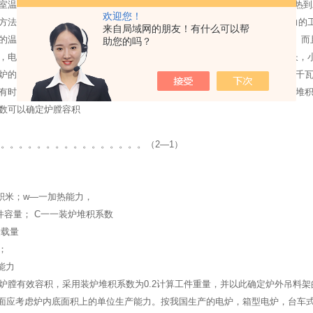
室温加热到工艺要求的温度的时间，要大于1小时，有的要数个小时才能加热
欢迎您！
方法来大大加快加热速度，因而只能采取在炉膛中同时放入数倍于加热能力的
来自局域网的朋友！有什么可以帮
的温度时，一起出炉。这样的加热方法、能较有效地发挥 电炉的加热效能。而
助您的吗？
，电炉才能在任何情况下，保持高的生产能力，大的工件加热时间一般较长，
炉的工件通常是较小的，相互之间均存在着一个关系比例数值。从10～100千
有时比箱式炉的大，所以这个比值对100千瓦的台车式电炉可达到10。装炉堆积系数
数可以确定炉膛容积
---。。。。。。。。。。。。。。。。。。（2—1）
积米；w—一加热能力，
工件容量； C一一装炉堆积系数
装载量
-；
热能力
炉膛有效容积，采用装炉堆积系数为0.2计算工件重量，并以此确定炉外吊料架的
方面应考虑炉内底面积上的单位生产能力。按我国生产的电炉，箱型电炉，台车式电