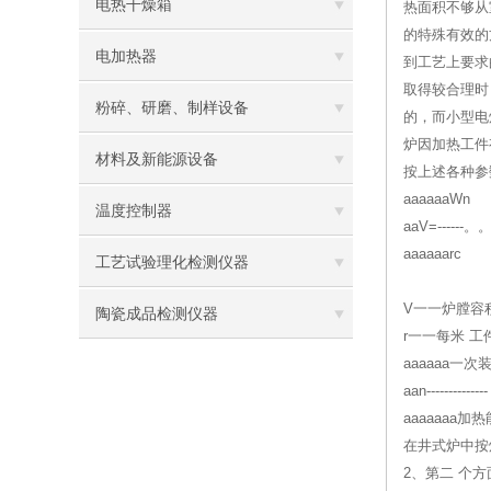
电热干燥箱
热面积不够从
的特殊有效的
电加热器
到工艺上要求
取得较合理时
粉碎、研磨、制样设备
的，而小型电
炉因加热工件
材料及新能源设备
按上述各种参
aaaaaaWn
温度控制器
aaV=---
aaaaaarc
工艺试验理化检测仪器
V一一炉膛容
陶瓷成品检测仪器
r一一每米 
aaaaaa一次
aan-------------
aaaaaaa加
在井式炉中按
2、第二 个