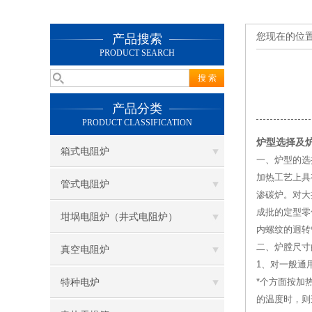
您现在的位
产品搜索
PRODUCT SEARCH
产品分类
PRODUCT CLASSIFICATION
炉型选择及
箱式电阻炉
一、炉型的选
加热工艺上具
管式电阻炉
渗碳炉。对大
成批的定型零
坩埚电阻炉（井式电阻炉）
内螺纹的迥转
二、炉膛尺寸
真空电阻炉
1、对一般通
*个方面按加
特种电炉
的温度时，则