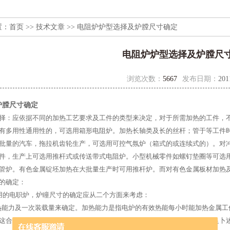
置：
首页
>>
技术文章
>> 电阻炉炉型选择及炉膛尺寸确定
电阻炉炉型选择及炉膛尺
浏览次数：
5667
发布日期：
201
炉膛尺寸确定
择：应依据不同的加热工艺要求及工件的类型来决定，对于所需加热的工件，
有多用性通用性的，可选用箱形电阻炉。加热长轴类及长的丝杆；管于等工件
批量的汽车，拖拉机齿轮生产，可选用可控气氛炉（箱式的或连续式的）。对
件，生产上可选用推杆式或传送带式电阻炉。小型机械零件如螺钉垫圈等可选
管炉。有色金属锭坯加热在大批量生产时可用推杆炉。而对有色金属板材加热
的确定：
用的电职炉，炉瞳尺寸的确定应从二个方面来考虑：
热能力及一次装载量来确定。加热能力是指电炉的有效热能每小时能加热金属
这合电炉的加热能力才能全部发挥出来，但除部分小型或薄型工件尚能满足卜