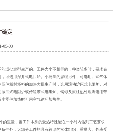
寸确定
1-05-03
不能成批定型生产的。工件大小不相等的，种类较多时，要求在
时，可选用深井式电阻妒。小批量的渗碳另件，可选用井式气体
冲压件板材坯料的加热大批生产时，选用滚动炉床式电阻炉。对
用振底式电阻炉或传送带式电阻炉。钢球及滚柱热处理则选用带
及小零件加热时可用空气循环加热炉。
工件的重量，当工件本身的受热特性能在一小时内达到工艺要求
述条件外，大部分工件均具有较厚的实体组织，重量大、外表受