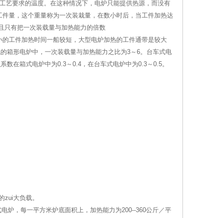
到工艺要求的温度。在这种情况下，电炉只能提供热源，而没有
工件量，这个重量称为一次装栽量，在数小时后，当工件加热达
且只有把一次装载量与加热能力的倍数
小的工件加热时间一船较短，大型电炉加热的工件通带是较大
瓦的箱形电炉中，一次装载量与加热能力之比为3～6。台车式电
在箱式电炉中为0.3～0.4，在台车式电炉中为0.3～0.5。
zui大负载。
炉，每一平方米炉底面积上，加热能力为200--360公斤／平