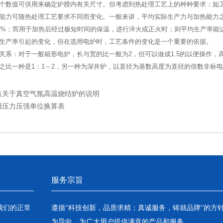
个数值可供用来确定炉膛内有关尺寸。但考虑到热处理工艺上的种种要求；如
能力可随热处理工艺要求不同而变化。一般来讲，平均实际生产力与加热能力
20%；而用于加热后经过极短时间的保温，进行淬火或正火时；则平均生产率能
生产率引起的变化，但在选用电炉时，工艺条件的变化是一个重要的依据。
关系：对于一般箱形电炉，长与宽的比一般为2，但可以做成1.5的以便操作，高与宽
之比一种是1：1～2，另一种为深井炉，以直径为基数高度为直径的倍数非标
1点关于真空气氛高温烧结炉的说明
用压力压强单位换算表
服务宗旨
我们的正常
遵循“科技创新，品质求精；真诚服务，铸就品牌”的方
为导向，为广大用户提供满意的产品和服务。