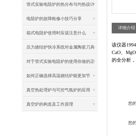
需要维护!
管式实验电阻炉的热分布与均热设计
电阻炉的故障检修小技巧分享
详细介绍
箱式电阻炉使用时应该注意什么
该仪器199
压力烧结炉快冷系统对金属陶瓷刀具
CaO、Mg
的全分析，
韧性与耐磨性的微观结构调控
对于管式实验电阻炉的使用你做的正
确吗？看这里！
如何正确选择高温烧结炉能更加节
能？
真空热处理炉与可控气氛炉的应用
您
真空炉的构造及工作原理
您