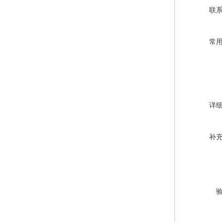
联
常
详
补