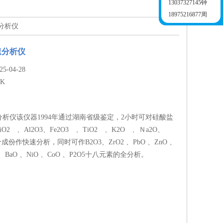
13037327145钟
18975216877周
速分析仪
速分析仪
-04-28
JK
析仪该仪器1994年通过湖南省级鉴定，2小时可对硅酸盐
2 、Al2O3、Fe2O3 、TiO2 、K2O 、Ｎa2O、
个成份作快速分析，同时可作B2O3、ZrO2 、PbO 、ZnO 、
3 、BaO 、NiO 、CoO 、P2O5十八元素的全分析。