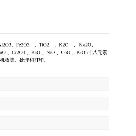
3、Fe2O3 、TiO2 、K2O 、Ｎa2O、
、Cr2O3 、BaO 、NiO 、CoO 、P2O5十八元素
机收集、处理和打印。