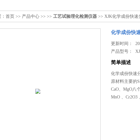
置：
首页
>>
产品中心
>> >>
工艺试验理化检测仪器
>> XJK化学成份快
化学成份快
更新时间： 2025
产品型号：
X
简单描述
化学成份快速分
原材料主要的SiO
CaO、MgO八
MnO 、Cr2O