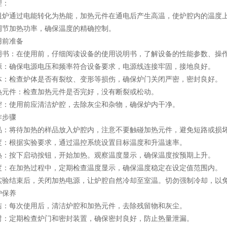
：
通过电能转化为热能，加热元件在通电后产生高温，使炉腔内的温度上
调节加热功率，确保温度的精确控制。
前准备
：在使用前，仔细阅读设备的使用说明书，了解设备的性能参数、操作
确保电源电压和频率符合设备要求，电源线连接牢固，接地良好。
检查炉体是否有裂纹、变形等损伤，确保炉门关闭严密，密封良好。
件：检查加热元件是否完好，没有断裂或松动。
使用前应清洁炉腔，去除灰尘和杂物，确保炉内干净。
步骤
将待加热的样品放入炉腔内，注意不要触碰加热元件，避免短路或损
根据实验要求，通过温控系统设置目标温度和升温速率。
按下启动按钮，开始加热。观察温度显示，确保温度按预期上升。
在加热过程中，定期检查温度显示，确保温度稳定在设定值范围内。
结束后，关闭加热电源，让炉腔自然冷却至室温。切勿强制冷却，以
保养
每次使用后，清洁炉腔和加热元件，去除残留物和灰尘。
定期检查炉门和密封装置，确保密封良好，防止热量泄漏。