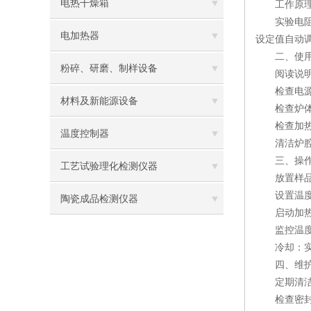
电热干燥箱
工作原理
实验电阻炉
电加热器
设定值自动
二、使用
粉碎、研磨、制样设备
阅读说明书
检查电源：
材料及新能源设备
检查炉体：
检查加热元
温度控制器
清洁炉腔：
三、操作
工艺试验理化检测仪器
放置样品：
设置温度：
陶瓷成品检测仪器
启动加热：
监控温度：
冷却：实验
四、维护
定期清洁：
检查密封：