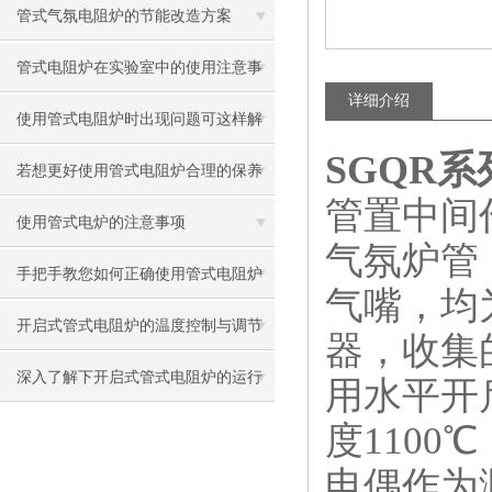
方法
管式气氛电阻炉的节能改造方案
管式电阻炉在实验室中的使用注意事
详细介绍
项有哪些？
使用管式电阻炉时出现问题可这样解
SGQR
决
若想更好使用管式电阻炉合理的保养
管置中间
方法很重要
使用管式电炉的注意事项
气氛炉管
手把手教您如何正确使用管式电阻炉
气嘴，均
开启式管式电阻炉的温度控制与调节
器，收集
方法
深入了解下开启式管式电阻炉的运行
用水平开
原理
度
110
0
℃
电偶作为