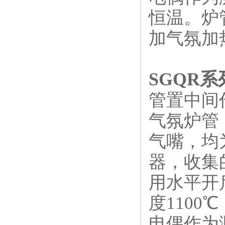
恒温。炉
加气氛加
SGQR
管置中间
气氛炉管
气嘴，均
器，收集
用水平开
度
110
0
℃
电偶作为