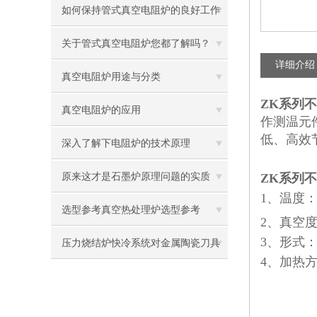
计特点剖析
如何保持管式真空电阻炉的良好工作
状态？
关于管式真空电阻炉您都了解吗？
详细介绍
真空电阻炉用途与分类
ZK系列
真空电阻炉的应用
作测温元
低、高效
深入了解下电阻炉的技术原理
原来这才是石墨炉原理问题的实质
ZK系列
1、温度：6
选型参考真空热处理炉选型参考
2、真空度：-
3、形式
压力烧结炉快冷系统对金属陶瓷刀具
4、加热
韧性与耐磨性的微观结构调控