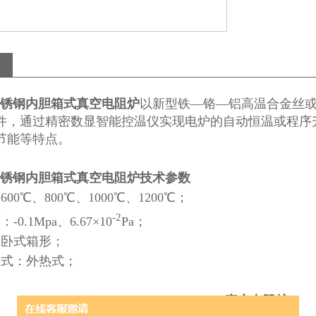
不锈钢内胆箱式真空电阻炉
以新型铁—铬—铝高温合金丝或
件，通过精密数显智能控温仪实现电炉的自动恒温或程序
节能等特点。
不锈钢内胆箱式真空电阻炉技术参数
00℃、800℃、1000℃、1200℃；
-2
0.1Mpa、6.67×10
Pa；
：卧式箱形；
方式：外热式；
真空电阻炉