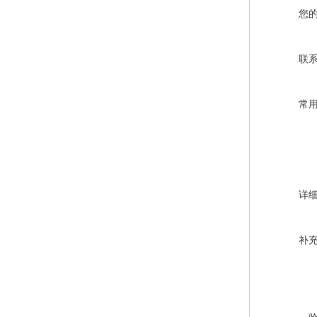
您
联
常
详
补