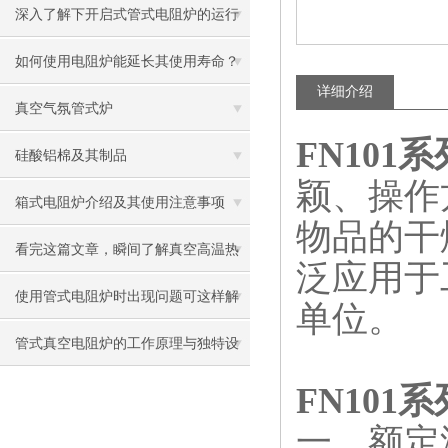
深入了解下开启式管式电阻炉的运行
原理
如何使用电阻炉能延长其使用寿命？
详细介绍
真空气氛管式炉
FN10
硅酸铝棉及其制品
颖、操作
箱式电阻炉介绍及其使用注意事项
物品的干
看完这篇文章，瞬间了解真空高温热
泛应用于
压烧结炉了
使用管式电阻炉时出现问题可这样解
单位。
决
管式真空电阻炉的工作原理与独特设
计特点剖析
FN10
一、额定