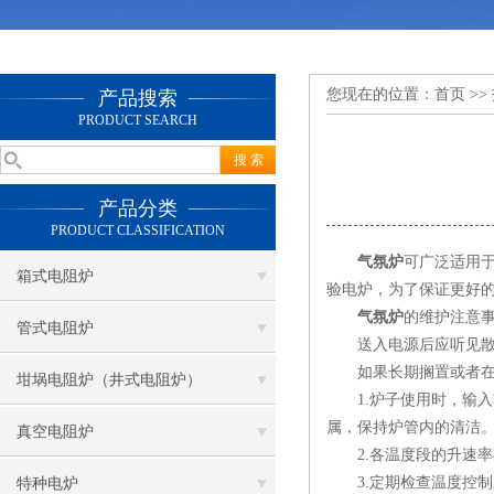
您现在的位置：
首页
>>
产品搜索
PRODUCT SEARCH
产品分类
PRODUCT CLASSIFICATION
气氛炉
可广泛适用
箱式电阻炉
验电炉，为了保证更好
气氛炉
的维护注意
管式电阻炉
送入电源后应听见散热风扇
如果长期搁置或者在潮
坩埚电阻炉（井式电阻炉）
1.炉子使用时，输入
属，保持炉管内的清洁
真空电阻炉
2.各温度段的升速率
3.定期检查温度控制
特种电炉