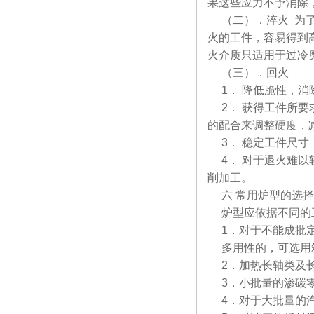
果这些应力不予消除
（二）．淬火 为了
火的工件，容易得到
火介质只适用于过冷
（三）．回火
1． 降低脆性，消
2． 获得工件所要
的配合来调整硬度，
3． 稳定工件尺寸
4． 对于退火难以
削加工。
六 常用炉型的选
炉型应依据不同的
1．对于不能成批定
多用性的，可选用
2．加热长轴类及长
3．小批量的渗碳零
4．对于大批量的汽