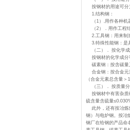
按钢材的用途可分
1.结构钢：
（1）.用作各种机
（2）．用作工程结
2.工具钢：用来制
3.特殊性能钢：是
（二）． 按化学
按钢材的化学成分
碳素钢：按含碳量又可
合金钢：按合金元素含
（合金元素总含量＞
（三）． 按质量
按钢材中有害杂质磷、
硫含量含硫量≤0.03
此外，还有按冶炼炉
钢）与电炉钢。按冶
钢厂在给钢的产品命
素工具钢、碳素工具钢