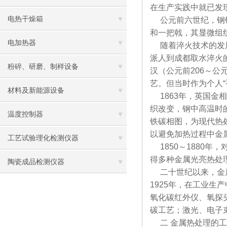
在生产实践中就已发
电热干燥箱
公元前六世纪，钢铁
和一把戟，其显微组
电加热器
随着淬火技术的发展
派人到成都取水淬火
粉碎、研磨、制样设备
汉（公元前206～公
艺。但当时作为个人
材料及新能源设备
1863年，英国金
织改变，钢中高温时
温度控制器
铁碳相图，为现代热
以避免加热过程中金
工艺试验理化检测仪器
1850～1880年
得多种金属光亮热处
陶瓷成品检测仪器
二十世纪以来，金属
1925年，在工业生
氧化碳红外仪、氧探
碳工艺；激光、电子
二 金属热处理的