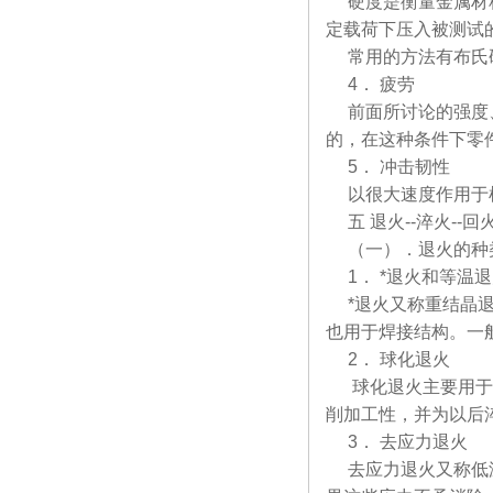
硬度是衡量金属材料
定载荷下压入被测试
常用的方法有布氏硬
4． 疲劳
前面所讨论的强度、
的，在这种条件下零
5． 冲击韧性
以很大速度作用于机
五 退火--淬火--回
（一）．退火的种
1． *退火和等温
*退火又称重结晶退
也用于焊接结构。一
2． 球化退火
球化退火主要用于过
削加工性，并为以后
3． 去应力退火
去应力退火又称低温