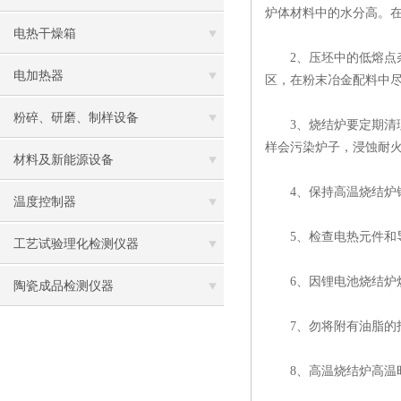
炉体材料中的水分高。在
电热干燥箱
2、压坯中的低熔点杂质
电加热器
区，在粉末冶金配料中尽
粉碎、研磨、制样设备
3、烧结炉要定期清理
样会污染炉子，浸蚀耐
材料及新能源设备
4、保持高温烧结炉锂
温度控制器
5、检查电热元件和导
工艺试验理化检测仪器
6、因锂电池烧结炉炉
陶瓷成品检测仪器
7、勿将附有油脂的托
8、高温烧结炉高温时