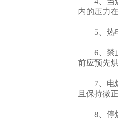
4、当炉
内的压力在0
5、热电
6、禁止
前应预先
7、电炉
且保持微正
8、停炉