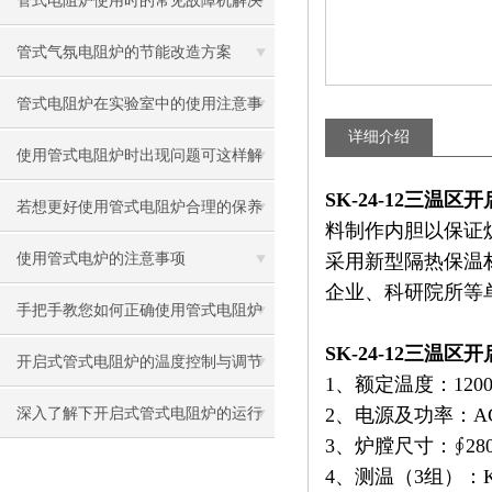
管式电阻炉使用时的常见故障机解决
方法
管式气氛电阻炉的节能改造方案
管式电阻炉在实验室中的使用注意事
详细介绍
项有哪些？
使用管式电阻炉时出现问题可这样解
SK-24-12三温
决
若想更好使用管式电阻炉合理的保养
料制作内胆以保证炉
方法很重要
使用管式电炉的注意事项
采用新型隔热保温
企业、科研院所等
手把手教您如何正确使用管式电阻炉
SK-24-12三温
开启式管式电阻炉的温度控制与调节
1、额定温度：120
方法
2、电源及功率：AC3
深入了解下开启式管式电阻炉的运行
3、炉膛尺寸：∮280
原理
4、测温（3组）：