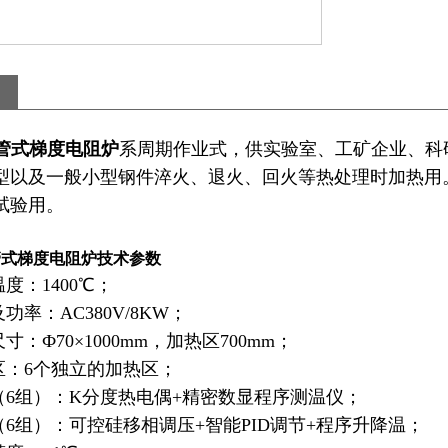
14管式梯度电阻炉
系周期作业式，供实验室、工矿企业、科
型以及一般小型钢件淬火、退火、回火等热处理时加热用
试验用。
14管式梯度电阻炉
技术参数
度：1400℃；
功率：AC380V/8KW；
寸：Ф70×1000mm，加热区700mm；
区：6个独立的加热区；
（6组）：K分度热电偶+精密数显程序测温仪；
（6组）：可控硅移相调压+智能PID调节+程序升降温；