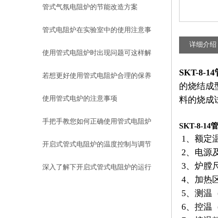
方法
管式气氛电阻炉的节能改造方案
管式电阻炉在实验室中的使用注意事
详细介绍
项有哪些？
使用管式电阻炉时出现问题可这样解
SKT-8-
决
若想更好使用管式电阻炉合理的保养
的烧结成
方法很重要
使用管式电炉的注意事项
料的烧成
手把手教您如何正确使用管式电阻炉
SKT-8-
1、额定温
开启式管式电阻炉的温度控制与调节
2、电源及
3、炉膛尺
方法
深入了解下开启式管式电阻炉的运行
4、加热
原理
5、测温
6、控温