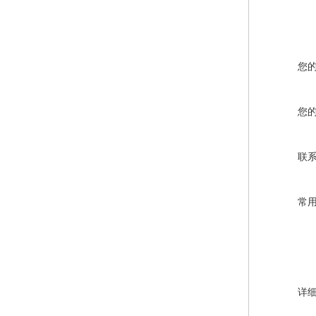
您
您
联
常
详