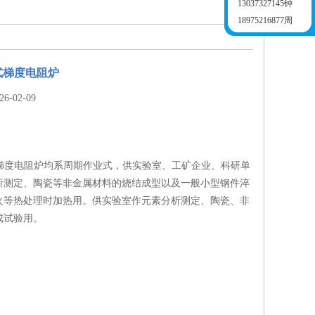
13037327145钟
18975216877周
4管式梯度电阻炉
-02-09
4管式梯度电阻炉均系周期作业式，供实验室、工矿企业、科研单
析测定、陶瓷等非金属材料的烧结成型以及一般小型钢件淬
火等热处理时加热用。供实验室作元素分析测定、陶瓷、非
成试验用。