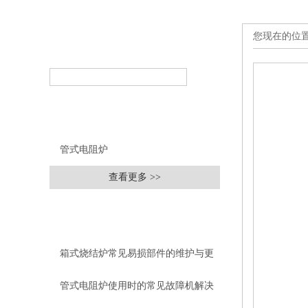
您现在的位
产品搜索
PRODUCT SEARCH
产品分类
PRODUCT CLASSIFICATION
管式电阻炉
查看更多 >>
相关文章
RELEVANT ARTICLES
箱式烧结炉常见易损部件的维护与更
换指南
管式电阻炉使用时的常见故障机解决