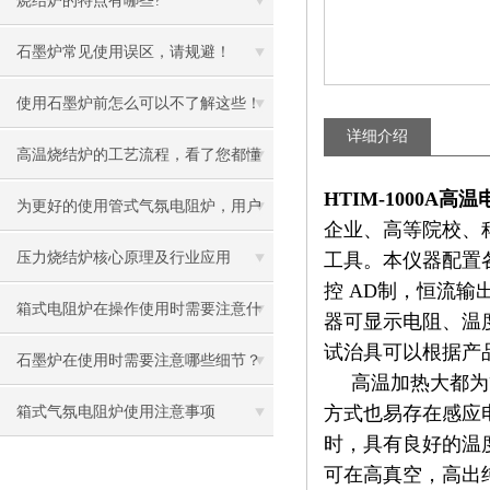
烧结炉的特点有哪些?
石墨炉常见使用误区，请规避！
使用石墨炉前怎么可以不了解这些！
详细介绍
高温烧结炉的工艺流程，看了您都懂
H
TIM-1000A高
为更好的使用管式气氛电阻炉，用户
企业、高等院校、
需掌握这些知识
压力烧结炉核心原理及行业应用
工具。本仪器配置
控
AD制，恒流输
箱式电阻炉在操作使用时需要注意什
器可显示电阻、温
试治具可以根据产
么
石墨炉在使用时需要注意哪些细节？
高温加热大都为管
方式也易存在感应
箱式气氛电阻炉使用注意事项
时，具有良好的温
可在高真空，高出