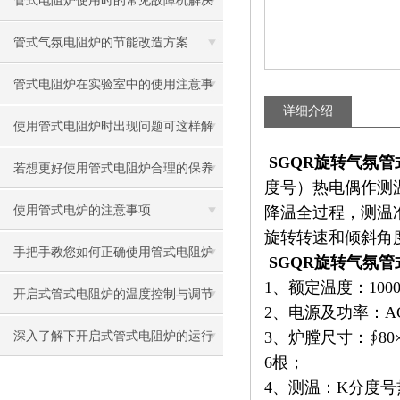
管式电阻炉使用时的常见故障机解决
方法
管式气氛电阻炉的节能改造方案
管式电阻炉在实验室中的使用注意事
详细介绍
项有哪些？
使用管式电阻炉时出现问题可这样解
SGQR旋转气氛管
决
若想更好使用管式电阻炉合理的保养
度号）热电偶作测温
方法很重要
使用管式电炉的注意事项
降温全过程，测温
旋转转速和倾斜角
手把手教您如何正确使用管式电阻炉
SGQR旋转气氛管
1、
额定
温度：100
开启式管式电阻炉的温度控制与调节
2、电源及功率：AC2
方法
3、炉膛尺寸：∮8
深入了解下开启式管式电阻炉的运行
6根；
原理
4、测温：K分度