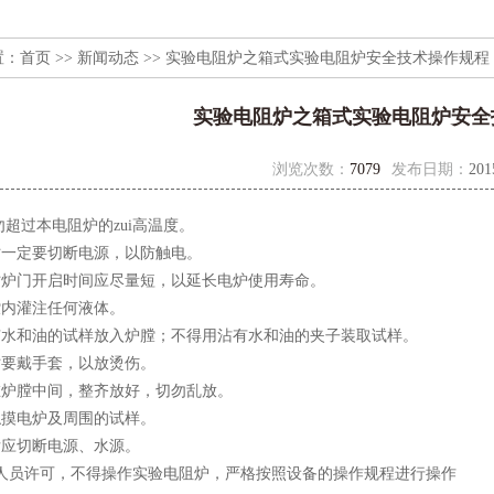
置：
首页
>>
新闻动态
>> 实验电阻炉之箱式实验电阻炉安全技术操作规程
实验电阻炉之箱式实验电阻炉安全
浏览次数：
7079
发布日期：
201
勿超过本电阻炉的zui高温度。
时一定要切断电源，以防触电。
样时炉门开启时间应尽量短，以延长电炉使用寿命。
膛内灌注任何液体。
沾有水和油的试样放入炉膛；不得用沾有水和油的夹子装取试样。
时要戴手套，以放烫伤。
在炉膛中间，整齐放好，切勿乱放。
触摸电炉及周围的试样。
后应切断电源、水源。
管理人员许可，不得操作实验电阻炉，严格按照设备的操作规程进行操作