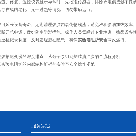
检查并修复。温控仪表显示异常时，先校准传感器，排除热电偶接触不良
否存在线路老化、元件过热等情况，切勿带病运行。
延长设备寿命。定期清理炉膛内氧化物残渣，避免堆积影响加热效率。
应断开总电源，做好防尘防潮措施。操作人员需经过专业培训，熟悉设备
的巡检记录制度，及时发现潜在隐患，确保
实验电阻炉
安全高效运行。
空炉抽速变慢的深度排查：从分子泵组到炉膛清洁度的全流程分析
式实验电阻炉的内部结构解析与实验室安全操作规范
服务宗旨