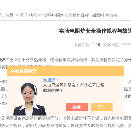
置：
首页
>>
新闻动态
>> 实验电阻炉安全操作规程与故障排查方法
实验电阻炉安全操作规程与故
浏览次数：
116
发布日期：
2026
阻炉
广泛应用于材料热处理、物理化学实验等领域，其高温特性决定了操
障实验顺利进行并避免安全事故。
欢迎您！
方面，启动前需检查炉体外观是否完好，加热元件有无断裂或老化，温
来自局域网的朋友！有什么可以帮
风险。装样时需使用专用夹具，禁止直接用手接触炉膛或试样，防止高温
助您的吗？
。升温过程需严格按照工艺曲线设定速率，禁止超温运行，以免损坏炉体
放试样时应佩戴耐高温手套。
保障设备稳定运行的关键环节。若通电后炉体不升温，首先检查电源开
加热元件断路，需用万用表测量电阻值，发现异常及时更换同规格元件。